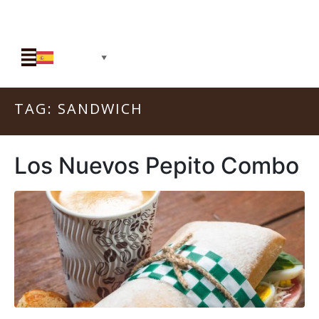
Spanish
▼
TAG:
SANDWICH
Los Nuevos Pepito Combo