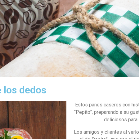
 los dedos
Estos panes caseros con his
“Pepito”,
preparando a su gus
deliciosos
para 
Los amigos y clientes al verl