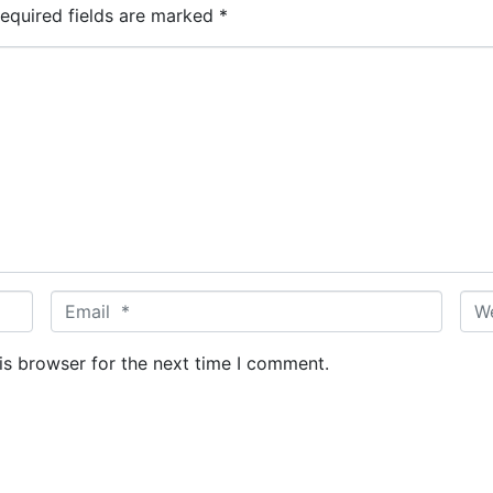
equired fields are marked
*
E
W
m
e
a
b
is browser for the next time I comment.
i
s
l
i
*
t
e