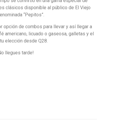
iempo se convirtió en una gama especial
de
es clásicos
disponible al público de El Viejo
enominada “Pepitos”.
r opción de combos para llevar y así llegar a
fé americano, licuado o gaseosa, galletas y el
 tu elección desde Q28.
No llegues tarde!