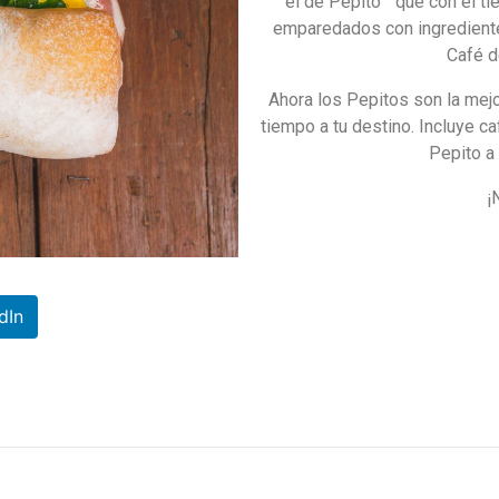
el de Pepito” que con el t
emparedados con ingredient
Café d
Ahora los Pepitos son la mejo
tiempo a tu destino. Incluye ca
Pepito a
¡
dIn