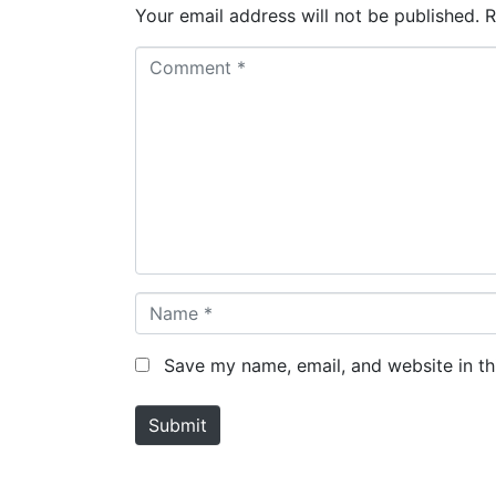
Your email address will not be published.
R
C
o
m
m
e
n
t
*
N
a
m
Save my name, email, and website in th
e
*
Submit