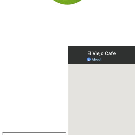
Ponte en
contacto
con
nosotros
+(502) 7932-1576 /
7832-1289
info@elviejocafe.com