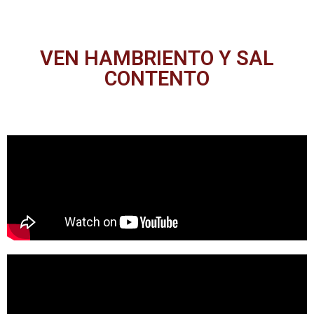
y
y
y
Café
pastelería
Res
VEN HAMBRIENTO Y SAL
CONTENTO