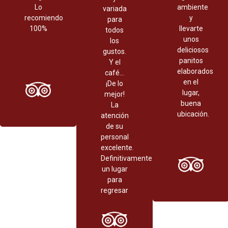
Lo
ambiente
variada
recomiendo
y
para
100%
llevarte
todos
unos
los
deliciosos
gustos.
panitos
Y el
elaborados
café...
en el
¡De lo
lugar,
mejor!
buena
La
ubicación.
atención
de su
personal
excelente.
Definitivamente
un lugar
para
regresar