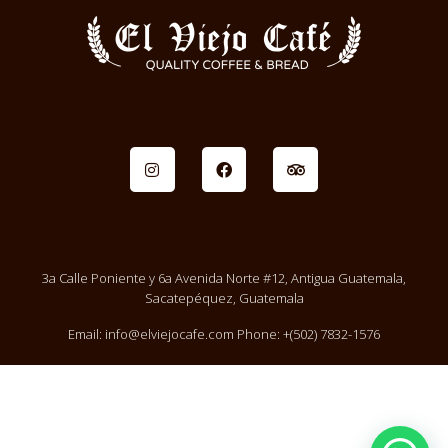
3a Calle Poniente y 6a Avenida Norte #12, Antigua Guatemala,
Sacatepéquez, Guatemala
Email: info@elviejocafe.com Phone: +(502) 7832-1576