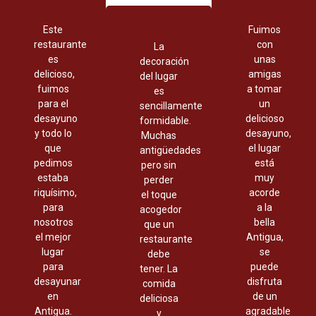
Este
Fuimos
restaurante
con
La
es
unas
decoración
delicioso,
amigas
del lugar
fuimos
a tomar
es
para el
un
sencillamente
desayuno
delicioso
formidable.
y todo lo
desayuno,
Muchas
que
el lugar
antigüedades
pedimos
está
pero sin
estaba
muy
perder
riquísimo,
acorde
el toque
para
a la
acogedor
nosotros
bella
que un
el mejor
Antigua,
restaurante
lugar
se
debe
para
puede
tener. La
desayunar
disfruta
comida
en
de un
deliciosa
Antigua.
agradable
y